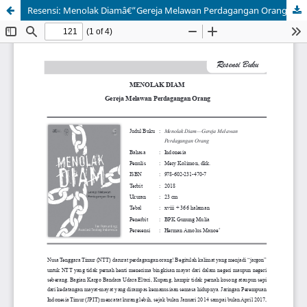
Resensi: Menolak Diamâ€”Gereja Melawan Perdagangan Orang