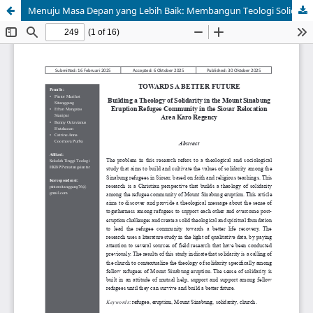
Menuju Masa Depan yang Lebih Baik: Membangun Teologi Solidaritas dalam Komunitas Pengungsi Erupsi Gunung Sinabung di Daerah Relokasi Siosar Kabupaten Karo