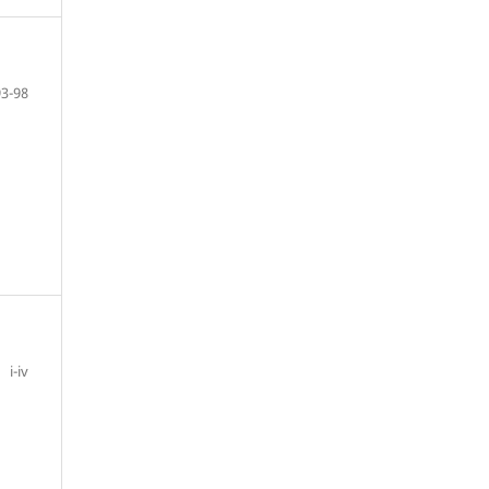
93-98
i-iv