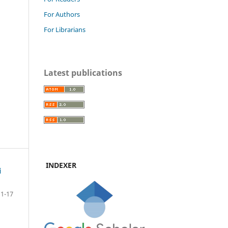
For Authors
For Librarians
Latest publications
INDEXER
i
1-17